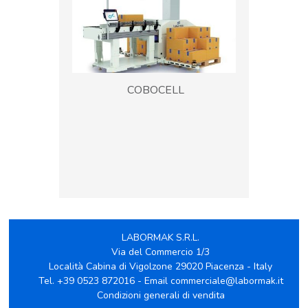
COBOCELL
LABORMAK S.R.L.
Via del Commercio 1/3
Località Cabina di Vigolzone 29020 Piacenza - Italy
Tel.
+39 0523 872016
- Email
commerciale@labormak.it
Condizioni generali di vendita