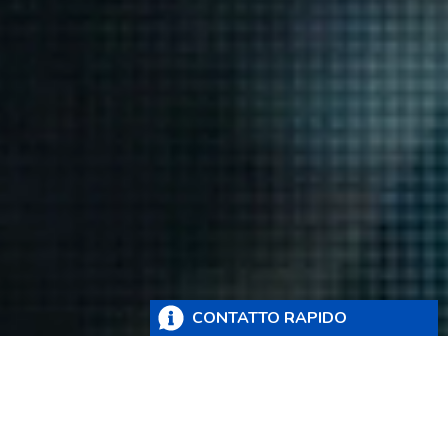
CONTATTO RAPIDO
Compila il modulo qui sotto per richiederci
informazioni
Non è possibile inviare file più gradi di
5 MB