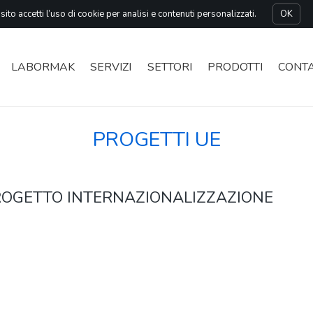
ito accetti l’uso di cookie per analisi e contenuti personalizzati.
OK
COMPONENTI PER AUTO
LABORMAK
SERVIZI
SETTORI
PRODOTTI
CONTA
PROGETTI UE
PROGETTO INTERNAZIONALIZZAZIONE